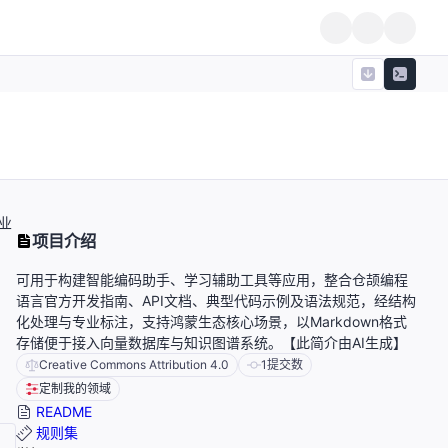
业
项目介绍
可用于构建智能编码助手、学习辅助工具等应用，整合仓颉编程
语言官方开发指南、API文档、典型代码示例及语法规范，经结构
化处理与专业标注，支持鸿蒙生态核心场景，以Markdown格式
存储便于接入向量数据库与知识图谱系统。【此简介由AI生成】
Creative Commons Attribution 4.0
1
提交数
定制我的领域
README
规则集