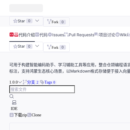
Star
0
0
Fork
代码
介绍
代码
Issues
Pull Requests
项目讨论
Wiki
Star
0
0
Fork
可用于构建智能编码助手、学习辅助工具等应用，整合仓颉编程语言
标注，支持鸿蒙生态核心场景，以Markdown格式存储便于接入向
1.0.0
分支
Tags
2
0
IDE
下载zip
Clone