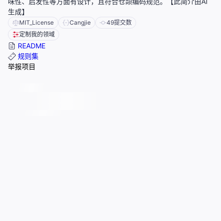
味性、启发性等方面有设计，且符合仓颉编码规范。【此简介由AI
生成】
MIT_License
Cangjie
49
提交数
定制我的领域
README
规则集
举报项目