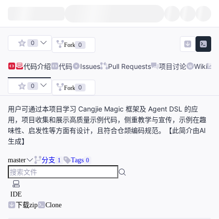
0
0
Fork
代码
介绍
代码
Issues
Pull Requests
项目讨论
Wiki
0
0
Fork
用户可通过本项目学习 Cangjie Magic 框架及 Agent DSL 的应
用，项目收集和展示高质量示例代码，侧重教学与宣传，示例在趣
味性、启发性等方面有设计，且符合仓颉编码规范。【此简介由AI
生成】
master
分支
Tags
1
0
IDE
下载zip
Clone