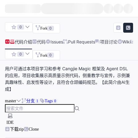
0
0
Fork
代码
介绍
代码
Issues
Pull Requests
项目讨论
Wiki
0
0
Fork
用户可通过本项目学习和参考 Cangjie Magic 框架及 Agent DSL
的应用，项目收集展示高质量示例代码，侧重教学与宣传，示例兼
具趣味性、启发性等设计，且符合仓颉编码规范。【此简介由AI生
成】
master
分支
Tags
1
0
IDE
下载zip
Clone