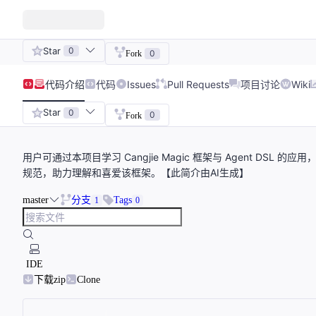
Star
0
0
Fork
代码
介绍
代码
Issues
Pull Requests
项目讨论
Wiki
Star
0
0
Fork
用户可通过本项目学习 Cangjie Magic 框架与 Agent 
规范，助力理解和喜爱该框架。【此简介由AI生成】
master
分支
Tags
1
0
IDE
下载zip
Clone