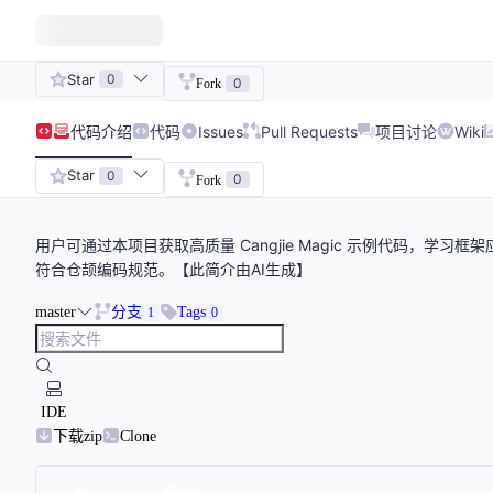
Star
0
0
Fork
代码
介绍
代码
Issues
Pull Requests
项目讨论
Wiki
Star
0
0
Fork
用户可通过本项目获取高质量 Cangjie Magic 示例代码，
符合仓颉编码规范。【此简介由AI生成】
master
分支
Tags
1
0
IDE
下载zip
Clone