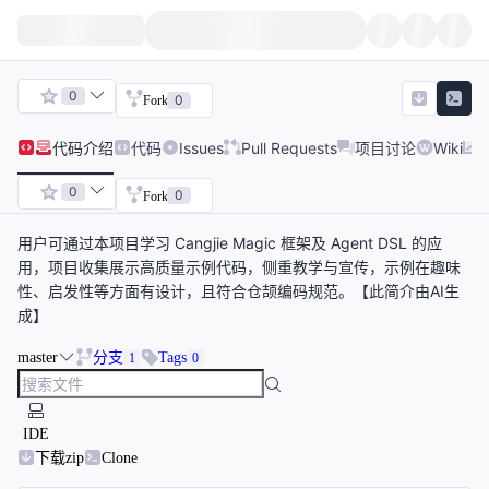
0
0
Fork
代码
介绍
代码
Issues
Pull Requests
项目讨论
Wiki
0
0
Fork
用户可通过本项目学习 Cangjie Magic 框架及 Agent DSL 的应
用，项目收集展示高质量示例代码，侧重教学与宣传，示例在趣味
性、启发性等方面有设计，且符合仓颉编码规范。【此简介由AI生
成】
master
分支
Tags
1
0
IDE
下载zip
Clone