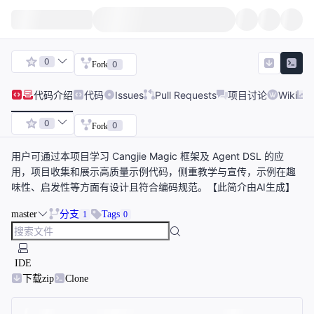
0
0
Fork
代码
介绍
代码
Issues
Pull Requests
项目讨论
Wiki
0
0
Fork
用户可通过本项目学习 Cangjie Magic 框架及 Agent DSL 的应
用，项目收集和展示高质量示例代码，侧重教学与宣传，示例在趣
味性、启发性等方面有设计且符合编码规范。【此简介由AI生成】
master
分支
Tags
1
0
IDE
下载zip
Clone