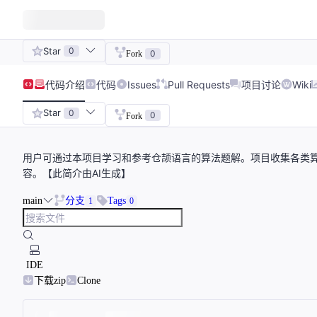
Star
0
0
Fork
代码
介绍
代码
Issues
Pull Requests
项目讨论
Wiki
Star
0
0
Fork
用户可通过本项目学习和参考仓颉语言的算法题解。项目收集各类
容。【此简介由AI生成】
main
分支
Tags
1
0
IDE
下载zip
Clone