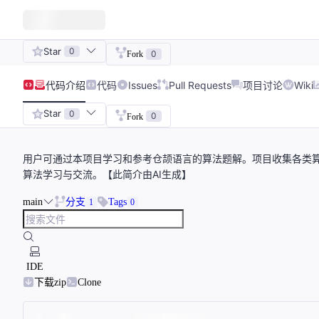
Star
0
0
Fork
代码
介绍
代码
Issues
Pull Requests
项目讨论
Wiki
Star
0
0
Fork
用户可通过本项目学习和参考仓颉语言的算法题解。项目收集各类
算法学习与交流。【此简介由AI生成】
main
分支
Tags
1
0
IDE
下载zip
Clone