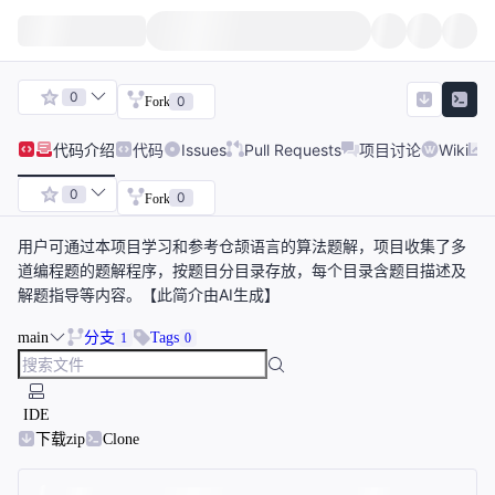
0
0
Fork
代码
介绍
代码
Issues
Pull Requests
项目讨论
Wiki
0
0
Fork
用户可通过本项目学习和参考仓颉语言的算法题解，项目收集了多
道编程题的题解程序，按题目分目录存放，每个目录含题目描述及
解题指导等内容。【此简介由AI生成】
main
分支
Tags
1
0
IDE
下载zip
Clone