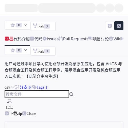
0
0
Fork
代码
介绍
代码
Issues
Pull Requests
项目讨论
Wiki
0
0
Fork
用户可通过本项目学习使用仓颉开发鸿蒙原生应用，包含 ArkTS 与
仓颉混合工程及纯仓颉工程示例，展示混合应用开发及纯仓颉应用
入口实现。【此简介由AI生成】
dev
分支
Tags
6
1
IDE
下载zip
Clone