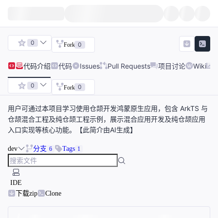
0
0
Fork
代码
介绍
代码
Issues
Pull Requests
项目讨论
Wiki
0
0
Fork
用户可通过本项目学习使用仓颉开发鸿蒙原生应用，包含 ArkTS 与
仓颉混合工程及纯仓颉工程示例，展示混合应用开发及纯仓颉应用
入口实现等核心功能。【此简介由AI生成】
dev
分支
Tags
6
1
IDE
下载zip
Clone