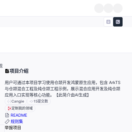
现
项目介绍
用户可通过本项目学习使用仓颉开发鸿蒙原生应用，包含 ArkTS
与仓颉混合工程及纯仓颉工程示例，展示混合应用开发及纯仓颉
应用入口实现等核心功能。【此简介由AI生成】
Cangjie
15
提交数
定制我的领域
README
规则集
举报项目