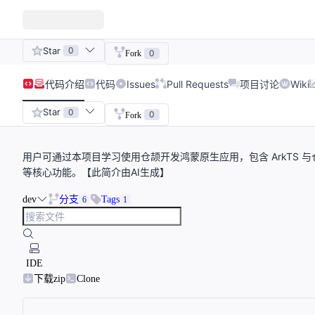
Star
0
0
Fork
代码
介绍
代码
Issues
Pull Requests
项目讨论
Wiki
Star
0
0
Fork
用户可通过本项目学习使用仓颉开发鸿蒙原生应用，包含 ArkTS
等核心功能。【此简介由AI生成】
dev
分支
Tags
6
1
IDE
下载zip
Clone