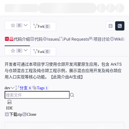
0
0
Fork
代码
介绍
代码
Issues
Pull Requests
项目讨论
Wiki
0
0
Fork
开发者可通过本项目学习使用仓颉开发鸿蒙原生应用，包含 ArkTS
与仓颉混合工程及纯仓颉工程示例，展示混合应用开发及纯仓颉应
用入口实现等核心功能。【此简介由AI生成】
dev
分支
Tags
6
1
IDE
下载zip
Clone