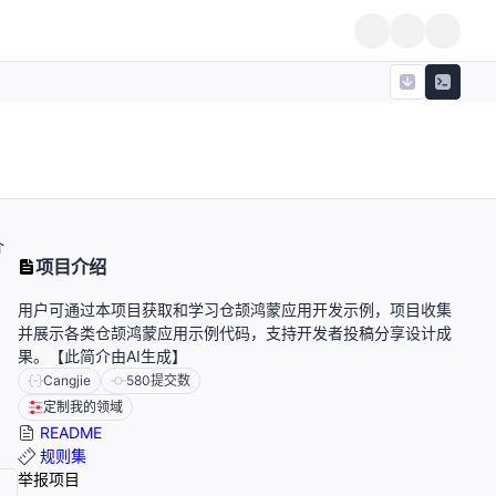
介
项目介绍
用户可通过本项目获取和学习仓颉鸿蒙应用开发示例，项目收集
并展示各类仓颉鸿蒙应用示例代码，支持开发者投稿分享设计成
果。【此简介由AI生成】
Cangjie
580
提交数
定制我的领域
README
规则集
举报项目