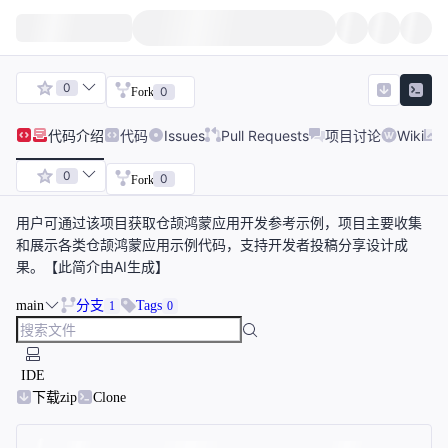
0
0
Fork
代码
介绍
代码
Issues
Pull Requests
项目讨论
Wiki
0
0
Fork
用户可通过该项目获取仓颉鸿蒙应用开发参考示例，项目主要收集
和展示各类仓颉鸿蒙应用示例代码，支持开发者投稿分享设计成
果。【此简介由AI生成】
main
分支
Tags
1
0
IDE
下载zip
Clone