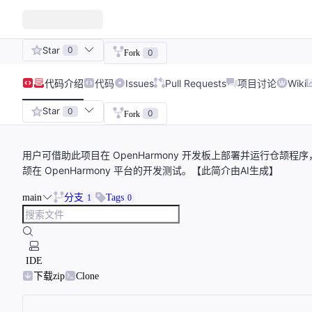
Star
0
0
Fork
代码
介绍
代码
Issues
Pull Requests
项目讨论
Wiki
Star
0
0
Fork
用户可借助此项目在 OpenHarmony 开发板上部署并运行仓
颉在 OpenHarmony 平台的开发测试。【此简介由AI生成】
main
分支
Tags
1
0
IDE
下载zip
Clone