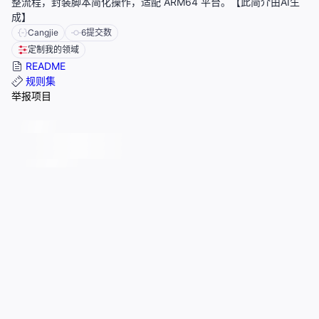
整流程，封装脚本简化操作，适配 ARM64 平台。【此简介由AI生
成】
Cangjie
6
提交数
定制我的领域
README
规则集
举报项目