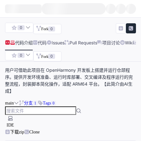
0
0
Fork
代码
介绍
代码
Issues
Pull Requests
项目讨论
Wiki
0
0
Fork
用户可借助此项目在 OpenHarmony 开发板上搭建并运行仓颉程
序。提供开发环境准备、运行时库部署、交叉编译及程序运行的完
整流程，封装脚本简化操作，适配 ARM64 平台。【此简介由AI生
成】
main
分支
Tags
1
0
IDE
下载zip
Clone