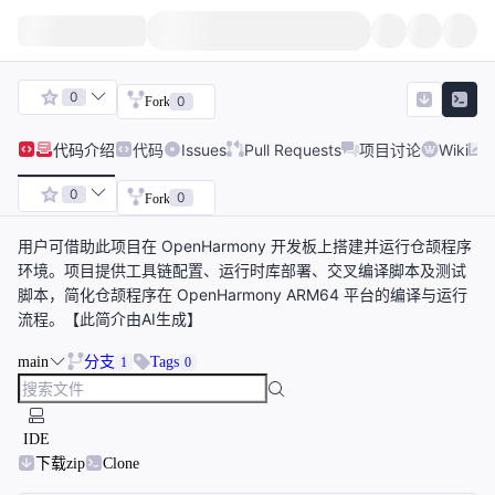
0
0
Fork
代码
介绍
代码
Issues
Pull Requests
项目讨论
Wiki
0
0
Fork
用户可借助此项目在 OpenHarmony 开发板上搭建并运行仓颉程序
环境。项目提供工具链配置、运行时库部署、交叉编译脚本及测试
脚本，简化仓颉程序在 OpenHarmony ARM64 平台的编译与运行
流程。【此简介由AI生成】
main
分支
Tags
1
0
IDE
下载zip
Clone