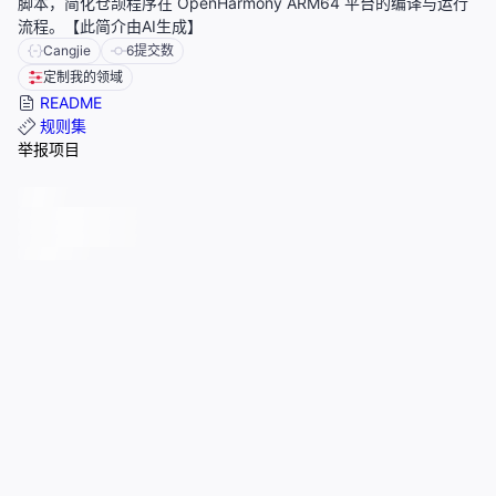
脚本，简化仓颉程序在 OpenHarmony ARM64 平台的编译与运行
流程。【此简介由AI生成】
Cangjie
6
提交数
定制我的领域
README
规则集
举报项目