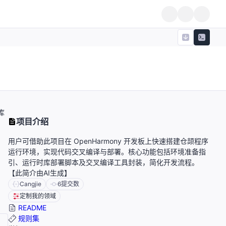
库
项目介绍
用户可借助此项目在 OpenHarmony 开发板上快速搭建仓颉程序
运行环境，实现代码交叉编译与部署。核心功能包括环境准备指
引、运行时库部署脚本及交叉编译工具封装，简化开发流程。
【此简介由AI生成】
Cangjie
6
提交数
定制我的领域
README
规则集