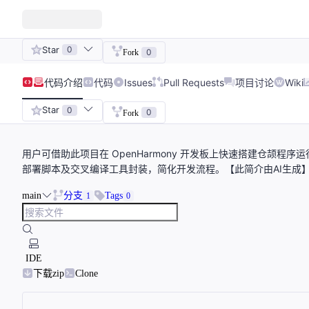
Star
0
0
Fork
代码
介绍
代码
Issues
Pull Requests
项目讨论
Wiki
Star
0
0
Fork
用户可借助此项目在 OpenHarmony 开发板上快速搭建仓颉
部署脚本及交叉编译工具封装，简化开发流程。【此简介由AI生成
main
分支
Tags
1
0
IDE
下载zip
Clone