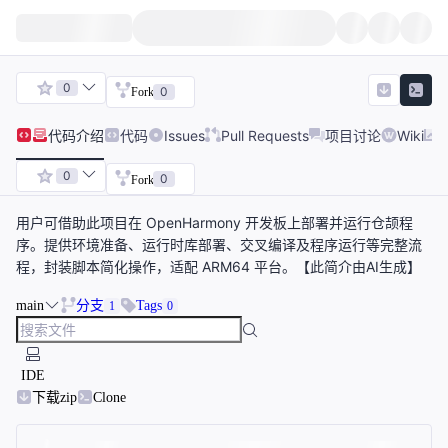
0
0
Fork
代码
介绍
代码
Issues
Pull Requests
项目讨论
Wiki
0
0
Fork
用户可借助此项目在 OpenHarmony 开发板上部署并运行仓颉程
序。提供环境准备、运行时库部署、交叉编译及程序运行等完整流
程，封装脚本简化操作，适配 ARM64 平台。【此简介由AI生成】
main
分支
Tags
1
0
IDE
下载zip
Clone