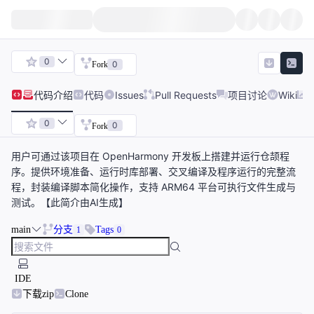
0
0
Fork
代码
介绍
代码
Issues
Pull Requests
项目讨论
Wiki
0
0
Fork
用户可通过该项目在 OpenHarmony 开发板上搭建并运行仓颉程
序。提供环境准备、运行时库部署、交叉编译及程序运行的完整流
程，封装编译脚本简化操作，支持 ARM64 平台可执行文件生成与
测试。【此简介由AI生成】
main
分支
Tags
1
0
IDE
下载zip
Clone