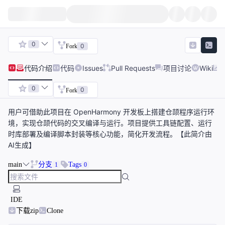
0
0
Fork
代码
介绍
代码
Issues
Pull Requests
项目讨论
Wiki
0
0
Fork
用户可借助此项目在 OpenHarmony 开发板上搭建仓颉程序运行环
境，实现仓颉代码的交叉编译与运行。项目提供工具链配置、运行
时库部署及编译脚本封装等核心功能，简化开发流程。【此简介由
AI生成】
main
分支
Tags
1
0
IDE
下载zip
Clone