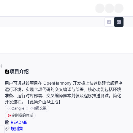
时
项目介绍
用户可通过该项目在 OpenHarmony 开发板上快速搭建仓颉程序
运行环境，实现仓颉代码的交叉编译与部署。核心功能包括环境
准备、运行时库部署、交叉编译脚本封装及程序推送测试，简化
开发流程。【此简介由AI生成】
Cangjie
6
提交数
定制我的领域
README
规则集