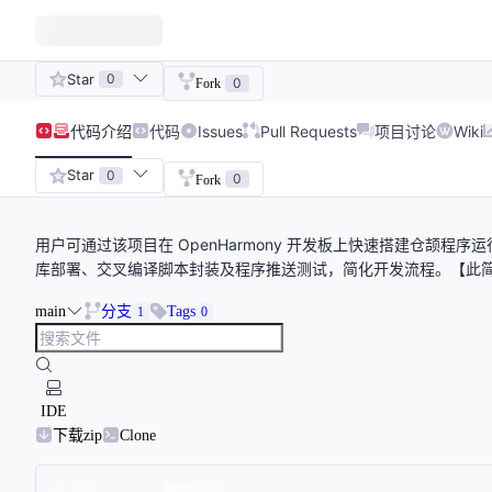
Star
0
0
Fork
代码
介绍
代码
Issues
Pull Requests
项目讨论
Wiki
Star
0
0
Fork
用户可通过该项目在 OpenHarmony 开发板上快速搭建仓颉
库部署、交叉编译脚本封装及程序推送测试，简化开发流程。【此简
main
分支
Tags
1
0
IDE
下载zip
Clone