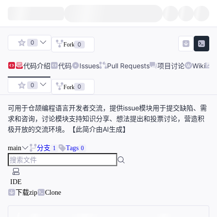
0
0
Fork
代码
介绍
代码
Issues
Pull Requests
项目讨论
Wiki
0
0
Fork
可用于仓颉编程语言开发者交流，提供issue模块用于提交缺陷、需
求和咨询，讨论模块支持知识分享、想法提出和投票讨论，营造积
极开放的交流环境。【此简介由AI生成】
main
分支
Tags
1
0
IDE
下载zip
Clone