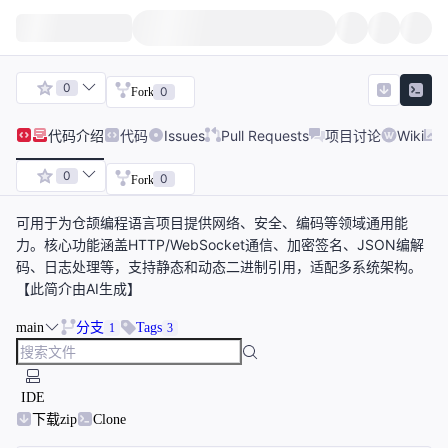
0
0
Fork
代码
介绍
代码
Issues
Pull Requests
项目讨论
Wiki
0
0
Fork
可用于为仓颉编程语言项目提供网络、安全、编码等领域通用能
力。核心功能涵盖HTTP/WebSocket通信、加密签名、JSON编解
码、日志处理等，支持静态和动态二进制引用，适配多系统架构。
【此简介由AI生成】
main
分支
Tags
1
3
IDE
下载zip
Clone