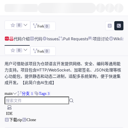
0
0
Fork
代码
介绍
代码
Issues
Pull Requests
项目讨论
Wiki
0
0
Fork
用户可借助该项目为仓颉语言开发提供网络、安全、编码等通用能
力支持。项目包含HTTP/WebSocket、加密签名、JSON处理等核
心功能包，提供静态和动态二进制，适配多系统架构，便于快速集
成开发。【此简介由AI生成】
main
分支
Tags
1
3
IDE
下载zip
Clone