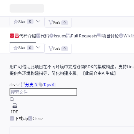
Star
0
0
Fork
代码
介绍
代码
Issues
Pull Requests
项目讨论
Wiki
Star
0
0
Fork
用户可借助此项目在不同环境中完成仓颉SDK的集成构建，支持Linux Na
提供各环境构建指导，简化构建步骤。【此简介由AI生成】
dev
分支
Tags
3
0
IDE
下载zip
Clone