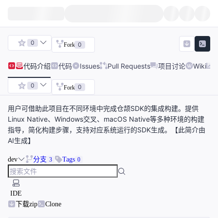
0
0
Fork
代码
介绍
代码
Issues
Pull Requests
项目讨论
Wiki
0
0
Fork
用户可借助此项目在不同环境中完成仓颉SDK的集成构建。提供
Linux Native、Windows交叉、macOS Native等多种环境的构建
指导，简化构建步骤，支持对应系统运行的SDK生成。【此简介由
AI生成】
dev
分支
Tags
3
0
IDE
下载zip
Clone