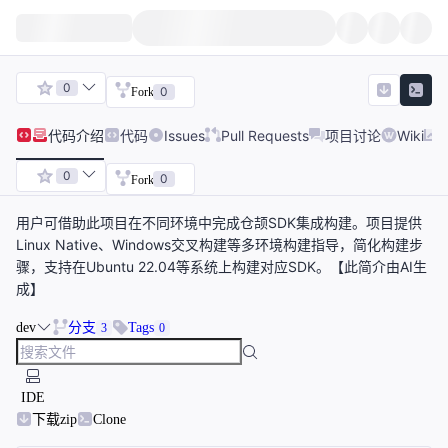
0
0
Fork
代码
介绍
代码
Issues
Pull Requests
项目讨论
Wiki
0
0
Fork
用户可借助此项目在不同环境中完成仓颉SDK集成构建。项目提供
Linux Native、Windows交叉构建等多环境构建指导，简化构建步
骤，支持在Ubuntu 22.04等系统上构建对应SDK。【此简介由AI生
成】
dev
分支
Tags
3
0
IDE
下载zip
Clone