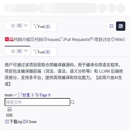
0
0
Fork
代码
介绍
代码
Issues
Pull Requests
项目讨论
Wiki
0
0
Fork
用户可通过该项目获取仓颉编译器源码，用于编译仓颉语言程序。
项目包含编译器前端（词法、语法、语义分析等）和 LLVM 后端修
改部分，支持多平台，提供高效编译和优化能力。【此简介由AI生
成】
main
分支
Tags
5
9
IDE
下载zip
Clone