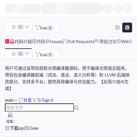
0
0
Fork
代码
介绍
代码
Issues
Pull Requests
项目讨论
Wiki
0
0
Fork
用户可通过该项目获取仓颉编译器源码，用于编译仓颉语言程序。
项目包含编译器前端（词法、语法、语义分析等）和 LLVM 后端修
改部分，支持多平台，提供高效编译与优化能力。【此简介由AI生
成】
main
分支
Tags
5
9
IDE
下载zip
Clone