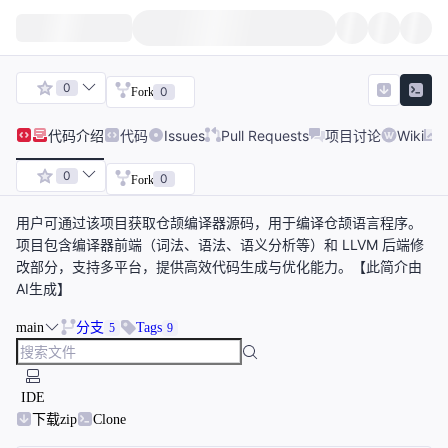
0
0
Fork
代码
介绍
代码
Issues
Pull Requests
项目讨论
Wiki
0
0
Fork
用户可通过该项目获取仓颉编译器源码，用于编译仓颉语言程序。
项目包含编译器前端（词法、语法、语义分析等）和 LLVM 后端修
改部分，支持多平台，提供高效代码生成与优化能力。【此简介由
AI生成】
main
分支
Tags
5
9
IDE
下载zip
Clone