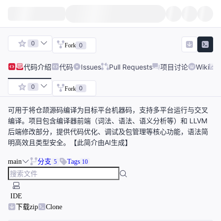
0
0
Fork
代码
介绍
代码
Issues
Pull Requests
项目讨论
Wiki
0
0
Fork
可用于将仓颉源码编译为目标平台机器码，支持多平台运行与交叉
编译。项目包含编译器前端（词法、语法、语义分析等）和 LLVM
后端修改部分，提供代码优化、调试及包管理等核心功能，语法简
明高效且类型安全。【此简介由AI生成】
main
分支
Tags
5
10
IDE
下载zip
Clone