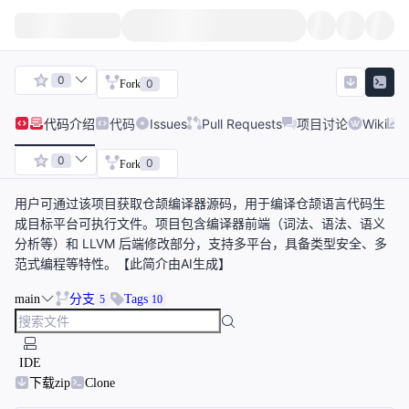
0
0
Fork
代码
介绍
代码
Issues
Pull Requests
项目讨论
Wiki
0
0
Fork
用户可通过该项目获取仓颉编译器源码，用于编译仓颉语言代码生
成目标平台可执行文件。项目包含编译器前端（词法、语法、语义
分析等）和 LLVM 后端修改部分，支持多平台，具备类型安全、多
范式编程等特性。【此简介由AI生成】
main
分支
Tags
5
10
IDE
下载zip
Clone