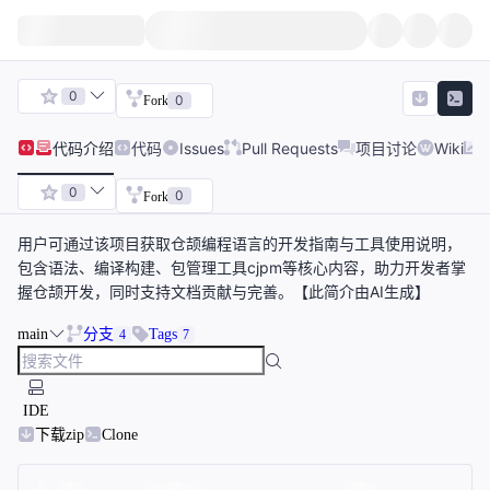
0
0
Fork
代码
介绍
代码
Issues
Pull Requests
项目讨论
Wiki
0
0
Fork
用户可通过该项目获取仓颉编程语言的开发指南与工具使用说明，
包含语法、编译构建、包管理工具cjpm等核心内容，助力开发者掌
握仓颉开发，同时支持文档贡献与完善。【此简介由AI生成】
main
分支
Tags
4
7
IDE
下载zip
Clone