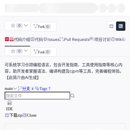
0
0
Fork
代码
介绍
代码
Issues
Pull Requests
项目讨论
Wiki
0
0
Fork
可系统学习仓颉编程语言，包含开发指南、工具使用指南等核心内
容，助开发者掌握语法、编译构建及cjpm等工具，完善编程体验。
【此简介由AI生成】
main
分支
Tags
4
7
IDE
下载zip
Clone