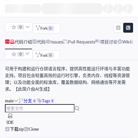
0
0
Fork
代码
介绍
代码
Issues
Pull Requests
项目讨论
Wiki
0
0
Fork
可用于构建和运行仓颉语言程序，提供高性能运行环境与丰富功能
支持。项目包含轻量高效的运行时引擎，负责内存、线程等资源管
理；以及功能全面的标准库，覆盖数据结构、网络通信等开发需
求。【此简介由AI生成】
main
分支
Tags
6
9
IDE
下载zip
Clone