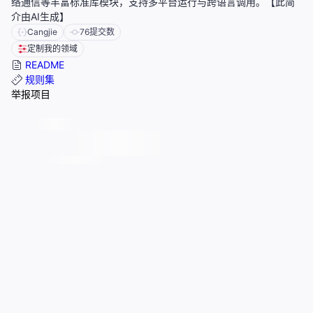
络通信等丰富标准库模块，支持多平台运行与跨语言调用。【此简
介由AI生成】
Cangjie
76
提交数
定制我的领域
README
规则集
举报项目