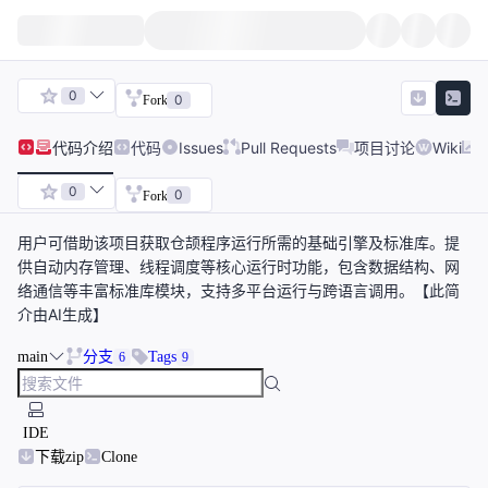
0
0
Fork
代码
介绍
代码
Issues
Pull Requests
项目讨论
Wiki
0
0
Fork
用户可借助该项目获取仓颉程序运行所需的基础引擎及标准库。提
供自动内存管理、线程调度等核心运行时功能，包含数据结构、网
络通信等丰富标准库模块，支持多平台运行与跨语言调用。【此简
介由AI生成】
main
分支
Tags
6
9
IDE
下载zip
Clone