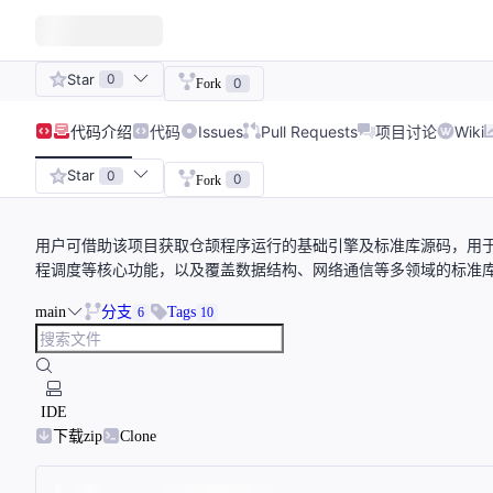
Star
0
0
Fork
代码
介绍
代码
Issues
Pull Requests
项目讨论
Wiki
Star
0
0
Fork
用户可借助该项目获取仓颉程序运行的基础引擎及标准库源码，用
程调度等核心功能，以及覆盖数据结构、网络通信等多领域的标准库
main
分支
Tags
6
10
IDE
下载zip
Clone