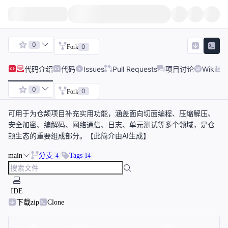
0
0
Fork
代码
介绍
代码
Issues
Pull Requests
项目讨论
Wiki
0
0
Fork
可用于为仓颉项目补充实用功能，涵盖面向切面编程、压缩解压、
安全加密、编解码、网络通信、日志、单元测试等多个领域，是仓
颉生态的重要组成部分。【此简介由AI生成】
main
分支
Tags
4
14
IDE
下载zip
Clone