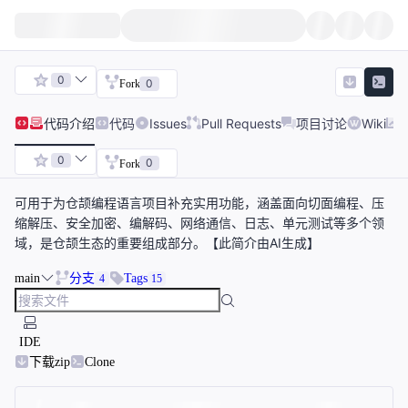
0
0
Fork
代码
介绍
代码
Issues
Pull Requests
项目讨论
Wiki
0
0
Fork
可用于为仓颉编程语言项目补充实用功能，涵盖面向切面编程、压
缩解压、安全加密、编解码、网络通信、日志、单元测试等多个领
域，是仓颉生态的重要组成部分。【此简介由AI生成】
main
分支
Tags
4
15
IDE
下载zip
Clone