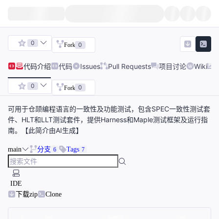
0
0
Fork
代码
介绍
代码
Issues
Pull Requests
项目讨论
Wiki
0
0
Fork
可用于仓颉编程语言的一致性及功能测试，包含SPEC一致性测试套
件、HLT和LLT测试套件，提供Harness和Maple测试框架及运行指
南。【此简介由AI生成】
main
分支
Tags
6
7
IDE
下载zip
Clone