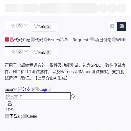
0
0
Fork
代码
介绍
代码
Issues
Pull Requests
项目讨论
Wiki
0
0
Fork
可用于仓颉编程语言的一致性及功能测试，包含SPEC一致性测试套
件、HLT和LLT测试套件，以及Harness和Maple测试框架，支持测
试运行与验证。【此简介由AI生成】
main
分支
Tags
6
7
IDE
下载zip
Clone