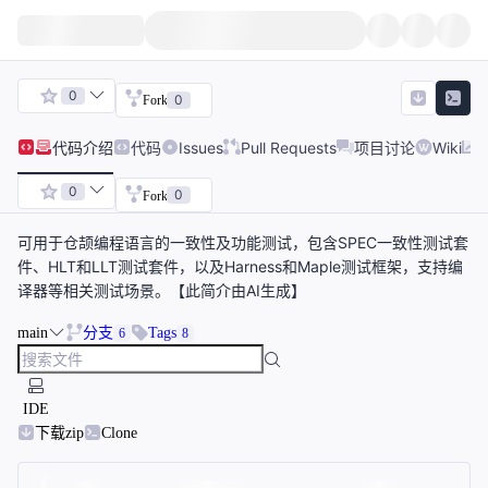
0
0
Fork
代码
介绍
代码
Issues
Pull Requests
项目讨论
Wiki
0
0
Fork
可用于仓颉编程语言的一致性及功能测试，包含SPEC一致性测试套
件、HLT和LLT测试套件，以及Harness和Maple测试框架，支持编
译器等相关测试场景。【此简介由AI生成】
main
分支
Tags
6
8
IDE
下载zip
Clone