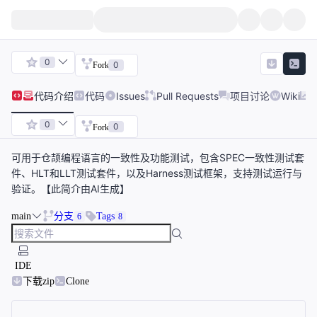
0
0
Fork
代码
介绍
代码
Issues
Pull Requests
项目讨论
Wiki
0
0
Fork
可用于仓颉编程语言的一致性及功能测试，包含SPEC一致性测试套
件、HLT和LLT测试套件，以及Harness测试框架，支持测试运行与
验证。【此简介由AI生成】
main
分支
Tags
6
8
IDE
下载zip
Clone