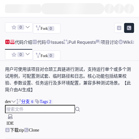
0
0
Fork
代码
介绍
代码
Issues
Pull Requests
项目讨论
Wiki
0
0
Fork
用户可使用该项目对仓颉工具链进行测试，支持运行单个或多个测
试用例，可配置测试套、临时路径和日志。核心功能包括结果校
验、参数设置、任务运行及多环境配置，兼容多种测试场景。【此
简介由AI生成】
dev
分支
Tags
6
2
IDE
下载zip
Clone