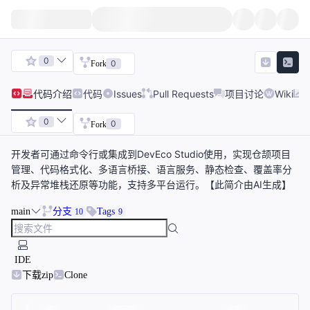
0
0
Fork
代码
介绍
代码
Issues
Pull Requests
项目讨论
Wiki
0
0
Fork
开发者可通过命令行或集成到DevEco Studio使用，实现仓颉项目
管理、代码格式化、多语言桥接、语言服务、静态检查、覆盖率分
析及异常堆栈还原等功能，支持多平台运行。【此简介由AI生成】
main
分支
Tags
10
9
IDE
下载zip
Clone