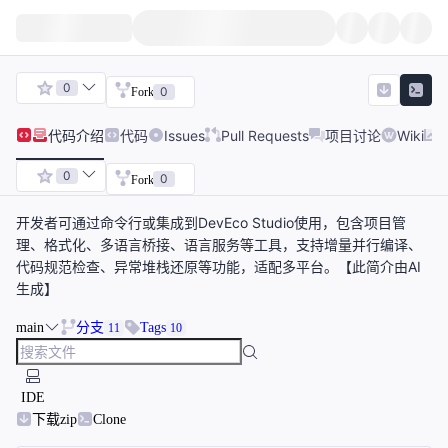
0
0
Fork
代码
介绍
代码
Issues
Pull Requests
项目讨论
Wiki
0
0
Fork
开发者可通过命令行或集成到DevEco Studio使用，包含项目管
理、格式化、多语言桥接、语言服务等工具，支持增量并行编译、
代码规范检查、异常堆栈还原等功能，适配多平台。【此简介由AI
生成】
main
分支
Tags
11
10
IDE
下载zip
Clone