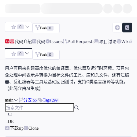
0
0
Fork
代码
介绍
代码
Issues
Pull Requests
项目讨论
Wiki
0
0
Fork
用户可用来构建高度优化的编译器、优化器及运行时环境。项目包
含处理中间表示并转换为目标文件的工具、库和头文件，还有汇编
器、反汇编器等工具及基础回归测试，支持C类语言编译等功能。
【此简介由AI生成】
main
分支
Tags
55
299
IDE
下载zip
Clone